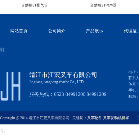
台励福3T排气管
台励福3T消声器
网站首页
公司简介
产品展示
代理厦
们
山东光明（威肯）发动机罩3T
山东光明（威肯）发动机罩3T
地址：
靖江市江宏叉车有限公司
联系
Jingjiang jianghong chache Co., LTD
传真：0
手机：01
服务热线：0523-84991206 84991209
邮箱：fy
Copyright @ 2014 靖江市江宏叉车有限公司 关键词：
叉车配件
叉车发动机机罩
上海龙工3T
上海龙工3T
号-1